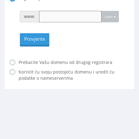
www.
.com
Provjerite
Prebacite Vašu domenu od drugog registrara
Koristit ću svoju postojeću domenu i uredit ću
podatke o nameserverima