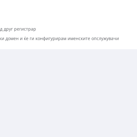
д друг регистрар
ки домен и ќе ги конфигурирам именските опслужувачи