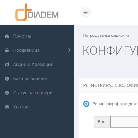
Вклучете ја навигацијат
Потрошувачка кошничка
Почетна
КОНФИГУР
Продавница
Акции и промоции
База на знаења
РЕГИСТРИРАЈ СВОЈ ОФ
Статус на сервери
Регистрирај нов дом
Контакт
Ввв.