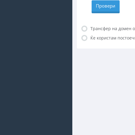
Провери
Трансфер на домен о
Ќе користам постоеч