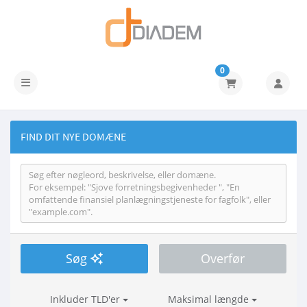
0
Skift navigation
FIND DIT NYE DOMÆNE
Søg
Overfør
Inkluder TLD'er
Maksimal længde